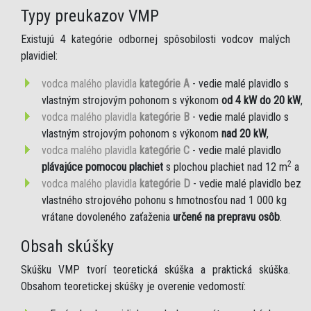
Typy preukazov VMP
Existujú 4 kategórie odbornej spôsobilosti vodcov malých
plavidiel:
vodca malého plavidla
kategórie A
- vedie malé plavidlo s
vlastným strojovým pohonom s výkonom
od 4 kW do 20 kW
,
vodca malého plavidla
kategórie B
- vedie malé plavidlo s
vlastným strojovým pohonom s výkonom
nad 20 kW
,
vodca malého plavidla
kategórie C
- vedie malé plavidlo
2
plávajúce pomocou plachiet
s plochou plachiet nad 12 m
a
vodca malého plavidla
kategórie D
- vedie malé plavidlo bez
vlastného strojového pohonu s hmotnosťou nad 1 000 kg
vrátane dovoleného zaťaženia
určené na prepravu osôb
.
Obsah skúšky
Skúšku VMP tvorí teoretická skúška a praktická skúška.
Obsahom teoretickej skúšky je overenie vedomostí: