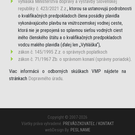
vyhláška Ministerstva dopravy a výstavby Slovenskej
republiky č. 423/2021 Z.z.
, ktorou sa ustanovujú podrobnosti
o kvalifikačných predpokladoch člena posádky plavidla
vykonávajúceho plavbu na vnútrozemskej vodnej ceste,
ktorá nie je prepojená so splavnou sieťou vodných ciest
iného členského štátu a o kvalifikačných predpokladoch
vodcu malého plavidla (ďalej len „Vyhláška“),
zákon č. 145/1995 Z.z. o správnych poplatkoch
zákon č. 71/1967 Zb. o správnom konaní (správny poriadok)
.
Viac informácii o odborných skúškach VMP nájdete na
stránkach
Dopravného úradu
.
Copyright © 2007-2026
Všetky práva vyhradené.
PREVÁDZKOVATEĽ / KONTAKT
webDesign By:
PESL.NAME