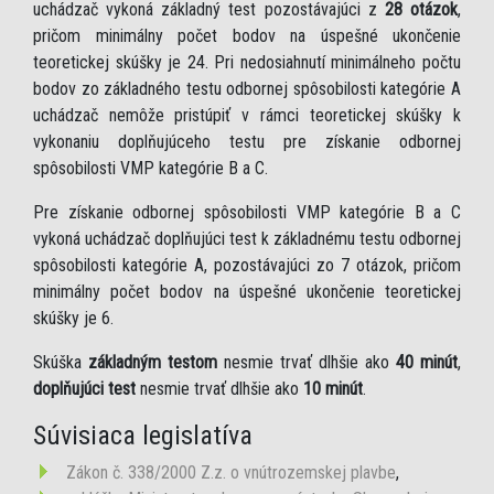
uchádzač vykoná základný test pozostávajúci z
28 otázok
,
pričom minimálny počet bodov na úspešné ukončenie
teoretickej skúšky je 24. Pri nedosiahnutí minimálneho počtu
bodov zo základného testu odbornej spôsobilosti kategórie A
uchádzač nemôže pristúpiť v rámci teoretickej skúšky k
vykonaniu doplňujúceho testu pre získanie odbornej
spôsobilosti VMP kategórie B a C.
Pre získanie odbornej spôsobilosti VMP kategórie B a C
vykoná uchádzač doplňujúci test k základnému testu odbornej
spôsobilosti kategórie A, pozostávajúci zo 7 otázok, pričom
minimálny počet bodov na úspešné ukončenie teoretickej
skúšky je 6.
Skúška
základným testom
nesmie trvať dlhšie ako
40 minút
,
doplňujúci test
nesmie trvať dlhšie ako
10 minút
.
Súvisiaca legislatíva
Zákon č. 338/2000 Z.z. o vnútrozemskej plavbe
,