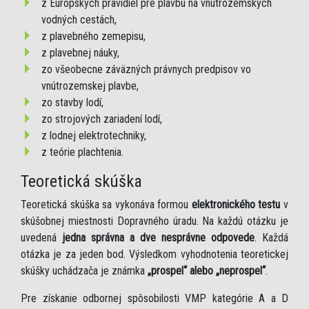
z Európskych pravidiel pre plavbu na vnútrozemských
vodných cestách,
z plavebného zemepisu,
z plavebnej náuky,
zo všeobecne záväzných právnych predpisov vo
vnútrozemskej plavbe,
zo stavby lodí,
zo strojových zariadení lodí,
z lodnej elektrotechniky,
z teórie plachtenia.
Teoretická skúška
Teoretická skúška sa vykonáva formou
elektronického testu
v
skúšobnej miestnosti Dopravného úradu. Na každú otázku je
uvedená
jedna správna a dve nesprávne odpovede
. Každá
otázka je za jeden bod. Výsledkom vyhodnotenia teoretickej
skúšky uchádzača je známka
„prospel“ alebo „neprospel“
.
Pre získanie odbornej spôsobilosti VMP kategórie A a D