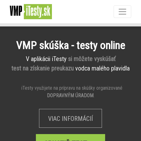
VMP skúška - testy online
V aplikácii iTesty
si môžete vyskúšať
test na získanie preukazu
vodca malého plavidla
iTesty využijete na prípravu na skúšky organizované
DOPRAVNÝM ÚRADOM
.
VIAC INFORMÁCIÍ